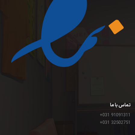
تماس با ما
+031 91091311
+031 32502751