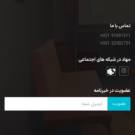
تماس با ما
+031 91091311
+031 32502751
مهاد در شبکه های اجتماعی
عضویت در خبرنامه
عضویت