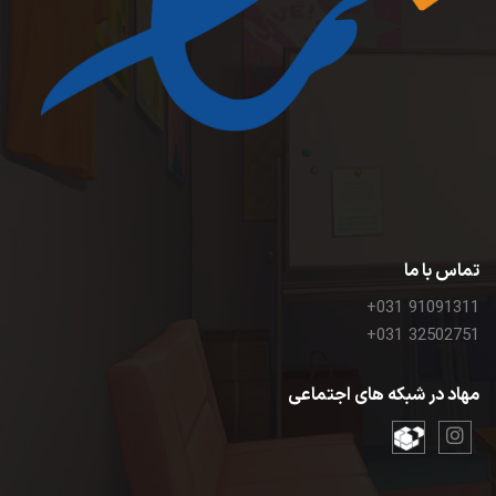
تماس با ما
+031 91091311
+031 32502751
مهاد در شبکه های اجتماعی