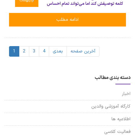
اردیبهشت
کلمه توصیفش کند اما می‌تواند تمام احساس
آن را در کسری از ثانیه و با تمام وجودش
احساس کند😍 ☁️☁️☁️☁️☁️☁️☁️☁️☁️ شما
ادامه مطلب
والدین ارجمند را دعوت میکنم به مشاهده گوشه
ای از فعالیت‌های کلاس
آخرین صفحه
بعدی
4
3
2
1
دسته بندی مطالب
اخبار
کارگاه آموزشی والدین
اطلاعیه ها
فعالیت کلاسی