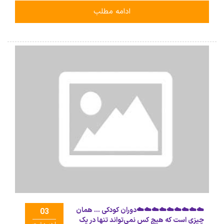
ادامه مطلب
☁️☁️☁️☁️☁️☁️☁️☁️☁️دوران کودکی … همان
03
چیزی است که هیچ کس نمی‌تواند تنها در یک