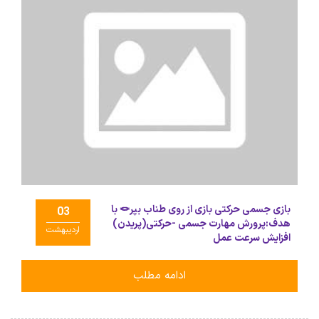
بازی جسمی حرکتی بازی از روی طناب بپر🪢 با
03
هدف:پرورش مهارت جسمی -حرکتی(پریدن)
اردیبهشت
افزایش سرعت عمل
ادامه مطلب