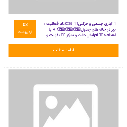
🏃‍♂بازی جسمی و حرکتی🏃‍♂ 👏🏻نام فعالیت :
03
بپر در خانه‌های جدول👏🏻👏🏻👏🏻 🔹 با
اردیبهشت
اهداف: 👈🏻 افزایش دقت و تمرکز 👈🏻 تقویت و
هماهنگی‌های جسمی و حرکتی (پریدن با جفت
پا)
ادامه مطلب