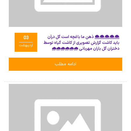
🌨🌨🌨🌨🌨 ذهن ما باغچه است گل درآن
03
باید کاشت گزارش تصویری از کاشت گیاه توسط
اردیبهشت
دختران گل باران مهربانی 🌧🌧🌧🌧🌧🌧
ادامه مطلب