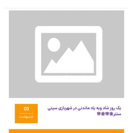
یک روز شاد وبه یاد ماندنی در شهربازی سیتی
03
سنتر🌼🌸🌼🌸
اردیبهشت