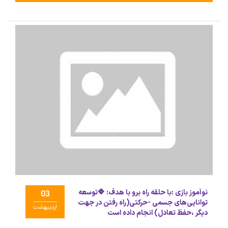
نوآموز بازی :با حلقه راه برو با هدف: 🔷توسعه
03
توانایی‌های جسمی -حرکتی(راه رفتن در جهت
اردیبهشت
دیگر ،حفظ تعادل) انجام داده است