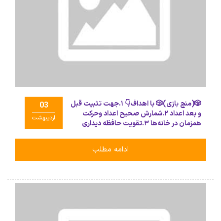
🎲(منچ بازی)🎲 با اهداف👇 ۱.جهت تثبیت قبل
03
و بعد اعداد ۲.شمارش صحیح اعداد وحرکت
اردیبهشت
همزمان در خانه‌ها ۳.تقویت حافظه دیداری
۴.رعایت نوبت وتعامل صحیح در بازی‌های
گروهی انجام شد🙏
ادامه مطلب