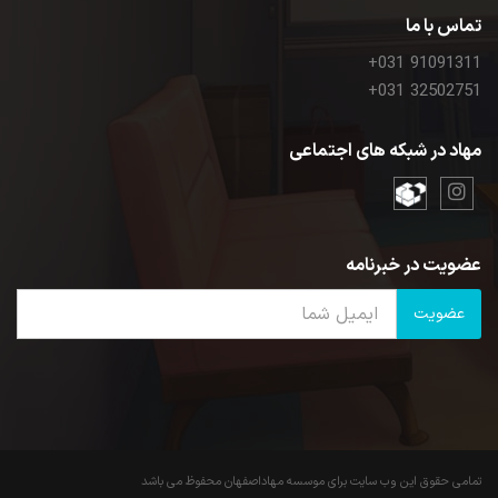
تماس با ما
+031 91091311
+031 32502751
مهاد در شبکه های اجتماعی
عضویت در خبرنامه
عضویت
تمامی حقوق این وب سایت برای موسسه مهاداصفهان محفوظ می باشد