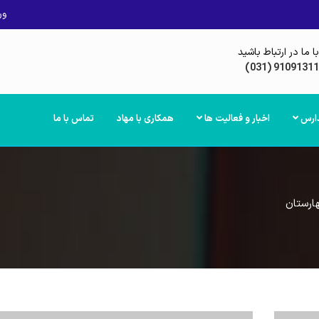
ور
با ما در ارتباط باشید
(031) 91091311
دارس
اخبار و فعالیت ها
همکاری با مهاد
تماس با ما
ارستان