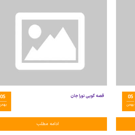
قصه گویی نورا جان
05
05
بهمن
بهمن
ادامه مطلب