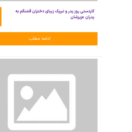
کاردستی روز پدر و تبریک زیبای دختران قشنگم به
پدران عزیزشان
ادامه مطلب