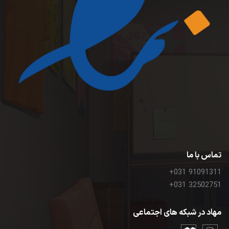
تماس با ما
+031 91091311
+031 32502751
مهاد در شبکه های اجتماعی